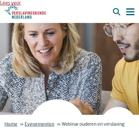
Overslaan en naar de inhoud gaan
Direct naar de hoofdnavigatie
Lees voor
Home
»
Evenementen
»
Webinar ouderen en verslaving