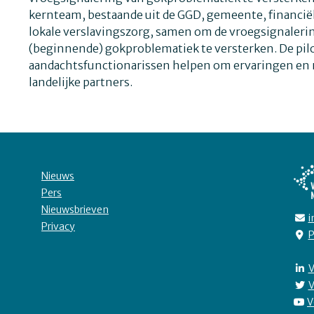
kernteam, bestaande uit de GGD, gemeente, financië
lokale verslavingszorg, samen om de vroegsignalerin
(beginnende) gokproblematiek te versterken. De pi
aandachtsfunctionarissen helpen om ervaringen en r
landelijke partners.
Nieuws
Pers
Nieuwsbrieven
i
Privacy
P
V
V
V