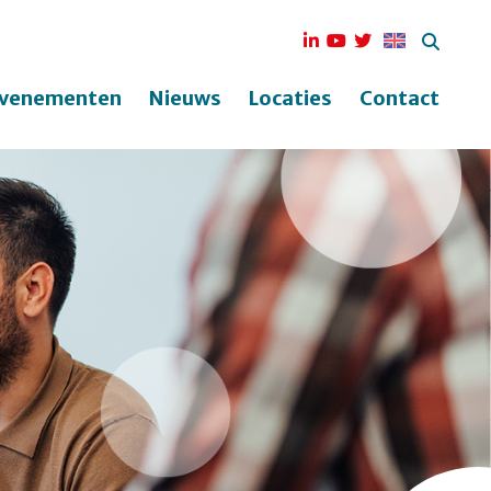
venementen
Nieuws
Locaties
Contact
ek