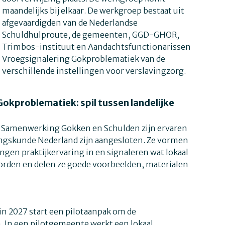
maandelijks bij elkaar. De werkgroep bestaat uit
afgevaardigden van de Nederlandse
Schuldhulproute, de gemeenten, GGD-GHOR,
Trimbos-instituut en Aandachtsfunctionarissen
Vroegsignalering Gokproblematiek van de
verschillende instellingen voor verslavingzorg.
okproblematiek: spil tussen landelijke
e Samenwerking Gokken en Schulden zijn ervaren
vingskunde Nederland zijn aangesloten. Ze vormen
rengen praktijkervaring in en signaleren wat lokaal
orden en delen ze goede voorbeelden, materialen
in 2027 start een pilotaanpak om de
. In een pilotgemeente werkt een lokaal