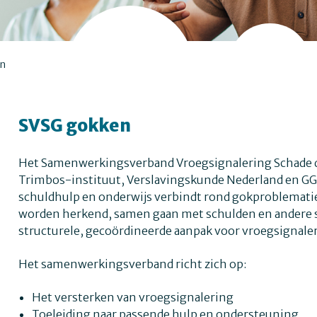
n
SVSG gokken
Het Samenwerkingsverband Vroegsignalering Schade doo
Trimbos-instituut, Verslavingskunde Nederland en GGD 
schuldhulp en onderwijs verbindt rond gokproblematie
worden herkend, samen gaan met schulden en andere sc
structurele, gecoördineerde aanpak voor vroegsignaleri
Het samenwerkingsverband richt zich op:
Het versterken van vroegsignalering
Toeleiding naar passende hulp en ondersteuning