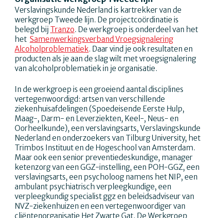
Verslavingskunde Nederland is kartrekker van de
werkgroep Tweede lijn. De projectcoördinatie is
belegd bij
Tranzo
. De werkgroep is onderdeel van het
het
Samenwerkingsverband Vroegsignalering
Alcoholproblematiek
. Daar vind je ook resultaten en
producten als je aan de slag wilt met vroegsignalering
van alcoholproblematiek in je organisatie.
In de werkgroep is een groeiend aantal disciplines
vertegenwoordigd: artsen van verschillende
ziekenhuisafdelingen (Spoedeisende Eerste Hulp,
Maag-, Darm- en Leverziekten, Keel-, Neus- en
Oorheelkunde), een verslavingsarts, Verslavingskunde
Nederland en onderzoekers van Tilburg University, het
Trimbos Instituut en de Hogeschool van Amsterdam.
Maar ook een senior preventiedeskundige, manager
ketenzorg van een GGZ-instelling, een POH-GGZ, een
verslavingsarts, een psycholoog namens het NIP, een
ambulant psychiatrisch verpleegkundige, een
verpleegkundig specialist ggz en beleidsadviseur van
NVZ-ziekenhuizen en een vertegenwoordiger van
cliëntenorganisatie Het Zwarte Gat. De Werkgroep