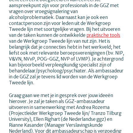
aanspreekpunt zijn voor professionals in de GGZ met
vragen over vroegsignalering van
alcoholproblematiek. Daarnaast kan je ook een
contactpersoon zijn voor leden uit de Werkgroep
Tweede lijn met soortgelijke vragen. Bij het uitvoeren
van de taken kunnen de ontwikkelde
praktische tools
van de Werkgroep Tweede lijn van nut zijn. Het is
belangrijk dat je connecties hebt in het werkveld; het
liefst ook met relevante beroepsverenigingen (bv. NIP,
V&VN, NVvP, POG-GGZ, NVP of LVMP). Je achtergrond
kan bijvoorbeeld verpleegkundig specialist zijn of
behandelaar/psycholoog/psychiater. Als ambassadeur
in de GGZ zal je tevens lid worden van de Werkgroep
Tweede lijn.
Graag gaan we met je in gesprek over jouw ideeën
hierover. Je zal je taken als GGZ-ambassadeur
uitvoeren in samenwerking met Andrea Rozema
(Projectleider Werkgroep Tweede lijn/ Tranzo Tilburg
University), Ellen Righart (de Nederlandse ggz) en
Rianne Kasander (Manager Verslavingskunde
Nederland). Voor dit ambassadeurschap is vergoeding