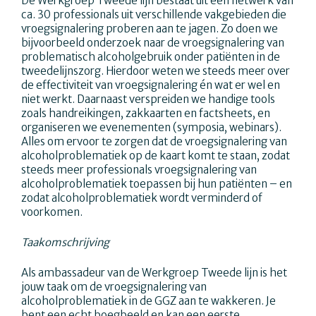
De Werkgroep Tweede lijn bestaat uit een netwerk van
ca. 30 professionals uit verschillende vakgebieden die
vroegsignalering proberen aan te jagen. Zo doen we
bijvoorbeeld onderzoek naar de vroegsignalering van
problematisch alcoholgebruik onder patiënten in de
tweedelijnszorg. Hierdoor weten we steeds meer over
de effectiviteit van vroegsignalering én wat er wel en
niet werkt. Daarnaast verspreiden we handige tools
zoals handreikingen, zakkaarten en factsheets, en
organiseren we evenementen (symposia, webinars).
Alles om ervoor te zorgen dat de vroegsignalering van
alcoholproblematiek op de kaart komt te staan, zodat
steeds meer professionals vroegsignalering van
alcoholproblematiek toepassen bij hun patiënten – en
zodat alcoholproblematiek wordt verminderd of
voorkomen.
Taakomschrijving
Als ambassadeur van de Werkgroep Tweede lijn is het
jouw taak om de vroegsignalering van
alcoholproblematiek in de GGZ aan te wakkeren. Je
bent een echt boegbeeld en kan een eerste