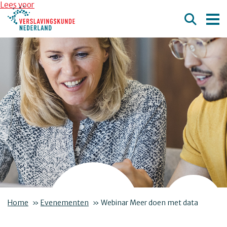
Overslaan en naar de inhoud gaan
Direct naar de hoofdnavigatie
Lees voor
Home
»
Evenementen
»
Webinar Meer doen met data