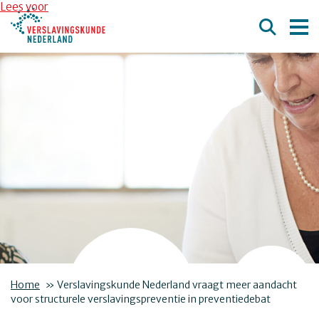
Overslaan en naar de inhoud gaan
Direct naar de hoofdnavigatie
Lees voor
Home
»
Verslavingskunde Nederland vraagt meer aandacht
voor structurele verslavingspreventie in preventiedebat