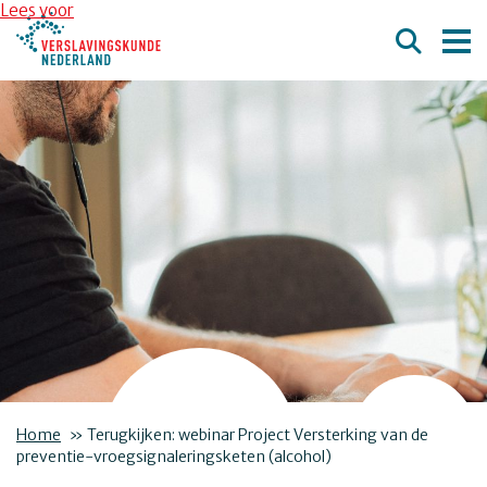
Overslaan en naar de inhoud gaan
Direct naar de hoofdnavigatie
Lees voor
Home
»
Terugkijken: webinar Project Versterking van de
preventie-vroegsignaleringsketen (alcohol)