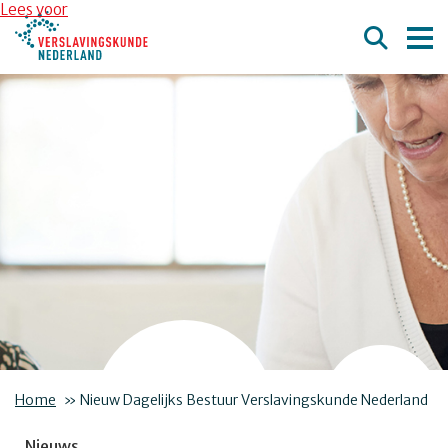
Overslaan en naar de inhoud gaan
Direct naar de hoofdnavigatie
Lees voor
Home
»
Nieuw Dagelijks Bestuur Verslavingskunde Nederland
Nieuws