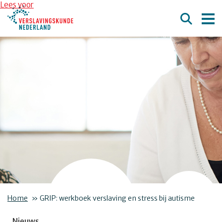
Overslaan en naar de inhoud gaan
Direct naar de hoofdnavigatie
Lees voor
Home
»
GRIP: werkboek verslaving en stress bij autisme
Nieuws