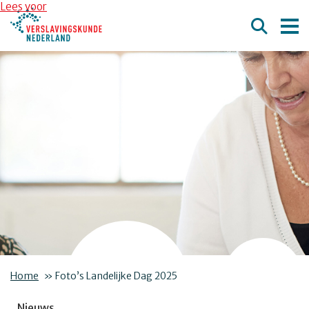
Overslaan en naar de inhoud gaan
Direct naar de hoofdnavigatie
Lees voor
Home
»
Foto’s Landelijke Dag 2025
Nieuws