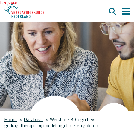
Overslaan en naar de inhoud gaan
Direct naar de hoofdnavigatie
Lees voor
Home
»
Database
»
Werkboek 3: Cognitieve
gedragstherapie bij middelengebruik en gokken