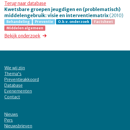
Terug naar database
Kwetsbare groepen jeugdigen en (problematisch)
middelengebruik: visie en interventiematrix
(2010)
Behandeling
Preventie
O.b.v. onderzoek
Factsheet
Middelen algemeen
Bekijk onderzoek
Wie wij zijn
Thema's
Preventieakkoord
Database
Evenementen
Contact
Nieuws
Pers
Nieuwsbrieven