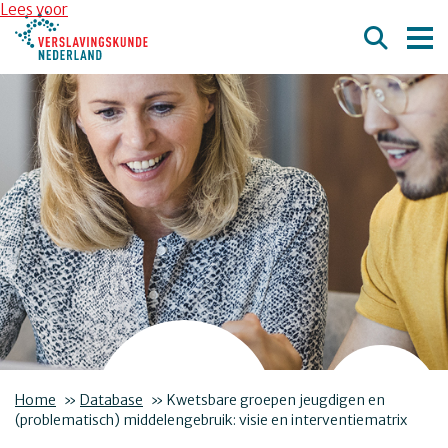
Overslaan en naar de inhoud gaan
Direct naar de hoofdnavigatie
Lees voor
Home
»
Database
»
Kwetsbare groepen jeugdigen en
(problematisch) middelengebruik: visie en interventiematrix