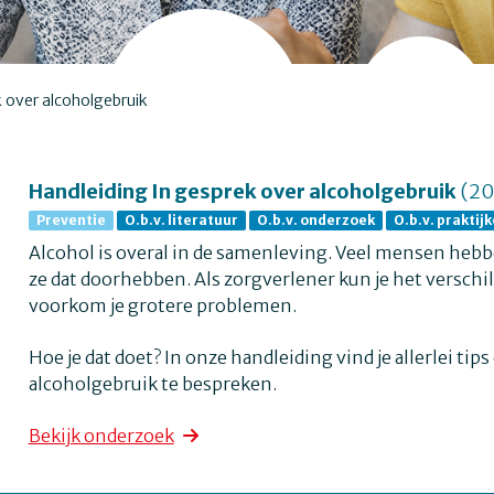
 over alcoholgebruik
Handleiding In gesprek over alcoholgebruik
(20
Preventie
O.b.v. literatuur
O.b.v. onderzoek
O.b.v. praktij
Alcohol is overal in de samenleving. Veel mensen hebbe
ze dat doorhebben. Als zorgverlener kun je het verschi
voorkom je grotere problemen.
Hoe je dat doet? In onze handleiding vind je allerlei t
alcoholgebruik te bespreken.
Bekijk onderzoek