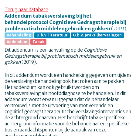
Terug naar database
Addendum tabaksverslaving bij het
behandelprotocol Cognitieve Gedragstherapie bij
problematisch middelengebruik en gokken
(2019)
Behandeling
O.b.v. literatuur
O.b.v. praktijkervaringen
Addendum
Tabak
Dit addendum is een aanvulling op de
Cognitieve
Gedragstherapie bij problematisch middelengebruik en
gokken
(2019).
In dit addendum wordt een handreiking gegeven om tijdens
de verslavingsbehandeling ook het roken aan te pakken.
Het addendum kan ook gebruikt worden om
tabaksverslaving als hoofddiagnose te behandelen. In dit
addendum wordt ervan uitgegaan dat de behandelaar
vertrouwd is met de uitvoering van motiverende en
cognitief gedragstherapeutische verslavingsinterventies en
de achtergrond daarvan. Het beschrijft tabak-specifieke
achtergrondinformatie voor de behandelaar en specifieke
tips en aandachtspunten bij de aanpak van deze
verslavingsproblematiek.