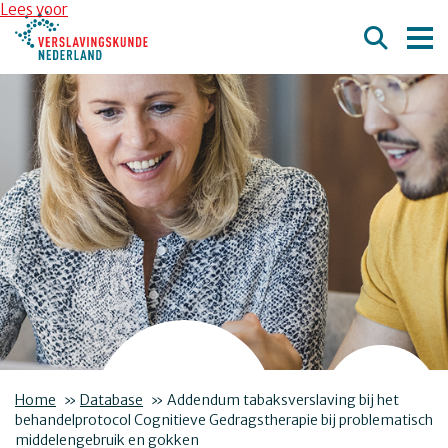
Overslaan en naar de inhoud gaan
Direct naar de hoofdnavigatie
Lees voor
Home
»
Database
»
Addendum tabaksverslaving bij het
behandelprotocol Cognitieve Gedragstherapie bij problematisch
middelengebruik en gokken